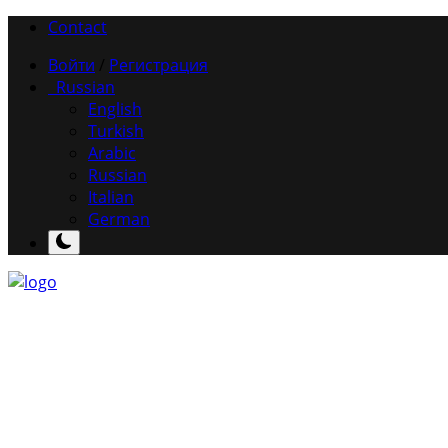
Contact
Войти
/
Регистрация
Russian
English
Turkish
Arabic
Russian
Italian
German