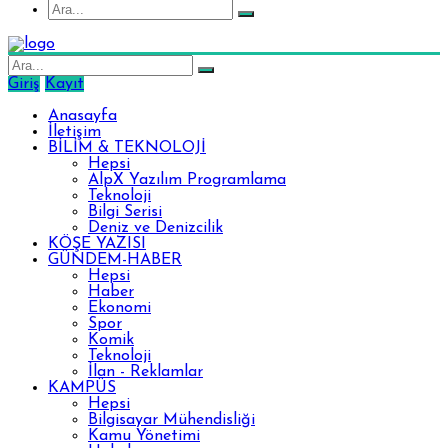
Giriş
Kayıt
Anasayfa
İletişim
BİLİM & TEKNOLOJİ
Hepsi
AlpX Yazılım Programlama
Teknoloji
Bilgi Serisi
Deniz ve Denizcilik
KÖŞE YAZISI
GÜNDEM-HABER
Hepsi
Haber
Ekonomi
Spor
Komik
Teknoloji
İlan - Reklamlar
KAMPÜS
Hepsi
Bilgisayar Mühendisliği
Kamu Yönetimi