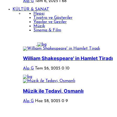
Alp G
Tem 6, 2025
1
68
KÜLTÜR & SANAT
Hepsi
Tiyatro ve Gösteriler
Yapılar ve Geziler
Müzik
Sinema & Film
William Shakespeare' in Hamlet Tiradı
Alp G
Tem 26, 2025
0
10
Müzik ile Tedavi, Osmanlı
Alp G
Haz 28, 2025
0
9