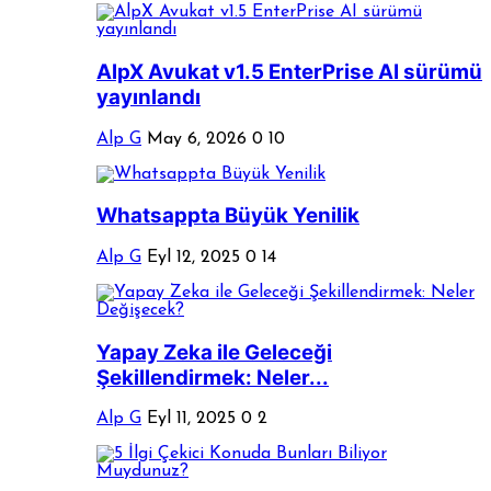
AlpX Avukat v1.5 EnterPrise AI sürümü
yayınlandı
Alp G
May 6, 2026
0
10
Whatsappta Büyük Yenilik
Alp G
Eyl 12, 2025
0
14
Yapay Zeka ile Geleceği
Şekillendirmek: Neler...
Alp G
Eyl 11, 2025
0
2