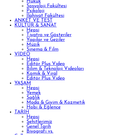
Hukuk
Sosyoloji Fakültesi
Psikoloji
İlahiyat Fakültesi
ANKET VE TEST
KÜLTÜR & SANAT
Hepsi
Tiyatro ve Gösteriler
Yapılar ve Geziler
Müzik
Sinema & Film
VİDEO
Hepsi
Editör Plus Video
Bilim & Teknoloji Videoları
Komik & Viral
Editör Plus Video
YAŞAM
Hepsi
Yemek
Sağlık
Moda & Giyim & Kozmetik
Hobi & Eğlence
TARİH
Hepsi
Şehitlerimiz
Genel Tarih
Biyografi vs.