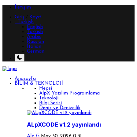
İletişim
Giriş
/
Kayıt
Turkish
English
Turkish
Arabic
Russian
Italian
German
Anasayfa
BİLİM & TEKNOLOJİ
Hepsi
AlpX Yazılım Programlama
Teknoloji
Bilgi Serisi
Deniz ve Denizcilik
ALpXCODE v1.2 yayınlandı
Alp G
May 30, 2026
0
31