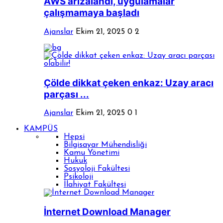
AWS arızalandı, uygulamalar
çalışmamaya başladı
Ajanslar
Ekim 21, 2025
0
2
Çölde dikkat çeken enkaz: Uzay aracı
parçası ...
Ajanslar
Ekim 21, 2025
0
1
KAMPÜS
Hepsi
Bilgisayar Mühendisliği
Kamu Yönetimi
Hukuk
Sosyoloji Fakültesi
Psikoloji
İlahiyat Fakültesi
İnternet Download Manager