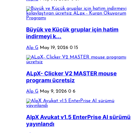
Büyük ve Küçük gruplar için hatim
indirmeyi k...
Alp G
May 19, 2026
0
15
ALpX- Clicker V2 MASTER mouse
programı ücretsiz
Alp G
May 9, 2026
0
6
AlpX Avukat v1.5 EnterPrise AI sürümü
yayınlandı