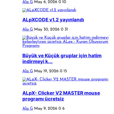
Alp G
May 6, 2026
0
10
ALpXCODE v1.2 yayınlandı
Alp G
May 30, 2026
0
31
Büyük ve Küçük gruplar için hatim
indirmeyi k...
Alp G
May 19, 2026
0
15
ALpX- Clicker V2 MASTER mouse
programı ücretsiz
Alp G
May 9, 2026
0
6