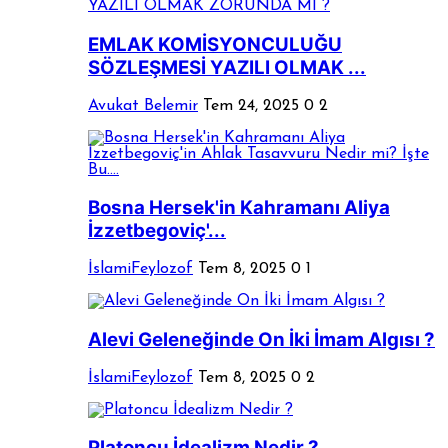
EMLAK KOMİSYONCULUĞU
SÖZLEŞMESİ YAZILI OLMAK ...
Avukat Belemir
Tem 24, 2025
0
2
Bosna Hersek'in Kahramanı Aliya
İzzetbegoviç'...
İslamiFeylozof
Tem 8, 2025
0
1
Alevi Geleneğinde On İki İmam Algısı ?
İslamiFeylozof
Tem 8, 2025
0
2
Platoncu İdealizm Nedir ?