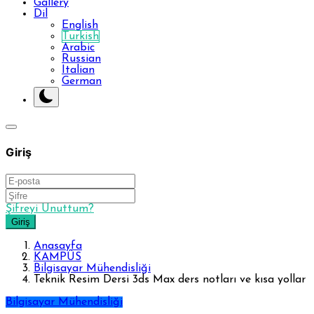
Gallery
Dil
English
Turkish
Arabic
Russian
Italian
German
Giriş
Şifreyi Unuttum?
Giriş
Anasayfa
KAMPÜS
Bilgisayar Mühendisliği
Teknik Resim Dersi 3ds Max ders notları ve kısa yollar
Bilgisayar Mühendisliği