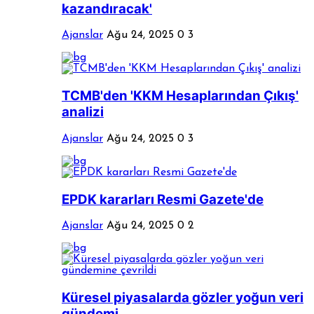
kazandıracak'
Ajanslar
Ağu 24, 2025
0
3
TCMB'den 'KKM Hesaplarından Çıkış'
analizi
Ajanslar
Ağu 24, 2025
0
3
EPDK kararları Resmi Gazete'de
Ajanslar
Ağu 24, 2025
0
2
Küresel piyasalarda gözler yoğun veri
gündemi...