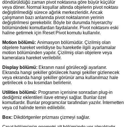
döndürüldüğü zaman pivot noktasına göre büyür küçülür
veya döner. Normal koşullar altında objelerin pivot noktası
değiştirilmediği sürece ağırlık merkezleridir. Ancak
çalışmanın bazı anlarında pivot noktalarının yerinin
değiştirilmesi gerekebilir. Böyle bir durumda hiyerarchy
bölümündeki komutlardan faydalanılır. Pivot noktasını eski
haline getirmek için Reset Pivot komutu kullanılır.
Motion bölümü:
Animasyon bölümüdür. Çizilmiş olan
objelere hareket verildiyse bu hareketle ilgili ayarlamalar
motion bölümünden yapılır. Çizilmiş olan objelere veya
kameralara hareket verilebilir.
Display bölümü:
Ekranın nasıl görüleceği ayarlanır.
Ekranda hangi şekiller görülecek hangi şekiller gizlenecek
veya ekranda hangi şekiller görünür ama kullanılmaz hale
getirilecek o bu kısımdan belirlenir.
Utilities bölümü:
Programın içerisine sonradan plug-in
dediğimiz eklentileri ilave etmeyi sağlar. Bunlar özel
komutlardır. Bunlar programcılar tarafından yazılır. İnternetten
veya cd halinde temin edilebilir.
Box:
Dikdörtgenler prizması çizmeyi sağlar.
Creat bölümünün geometri alt bölümünde yer almaktadır.