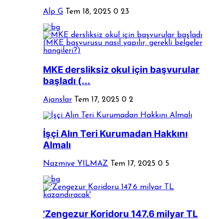
Alp G
Tem 18, 2025
0
23
MKE dersliksiz okul için başvurular
başladı (...
Ajanslar
Tem 17, 2025
0
2
İşçi Alın Teri Kurumadan Hakkını
Almalı
Nazmiye YILMAZ
Tem 17, 2025
0
5
'Zengezur Koridoru 147.6 milyar TL