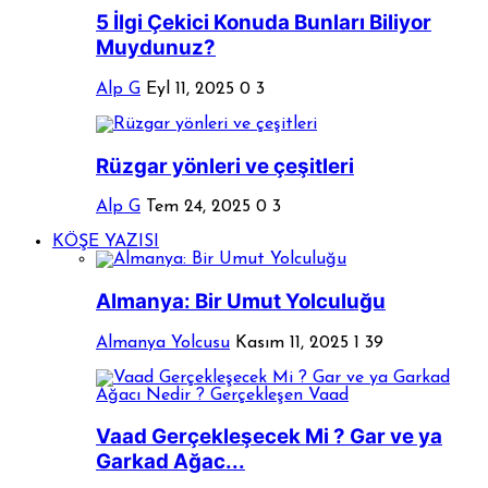
5 İlgi Çekici Konuda Bunları Biliyor
Muydunuz?
Alp G
Eyl 11, 2025
0
3
Rüzgar yönleri ve çeşitleri
Alp G
Tem 24, 2025
0
3
KÖŞE YAZISI
Almanya: Bir Umut Yolculuğu
Almanya Yolcusu
Kasım 11, 2025
1
39
Vaad Gerçekleşecek Mi ? Gar ve ya
Garkad Ağac...