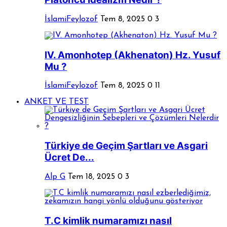
İslamiFeylozof
Tem 8, 2025
0
3
IV. Amonhotep (Akhenaton) Hz. Yusuf
Mu ?
İslamiFeylozof
Tem 8, 2025
0
11
ANKET VE TEST
Türkiye de Geçim Şartları ve Asgari
Ücret De...
Alp G
Tem 18, 2025
0
3
T.C kimlik numaramızı nasıl