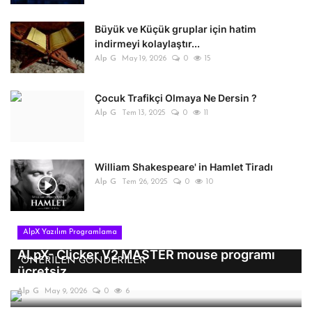
Büyük ve Küçük gruplar için hatim
indirmeyi kolaylaştır...
Alp G
May 19, 2026
0
15
Çocuk Trafikçi Olmaya Ne Dersin ?
Alp G
Tem 13, 2025
0
11
William Shakespeare' in Hamlet Tiradı
Alp G
Tem 26, 2025
0
10
AlpX Yazılım Programlama
ALpX- Clicker V2 MASTER mouse programı
ÖNERILEN GÖNDERILER
ücretsiz
Alp G
May 9, 2026
0
6