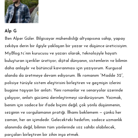
Alp G
Ben Alper Güler. Bilgisayar mühendisliği altyapısına sahip, yapay
zekâya derin bir ilgiyle yaklaşan bir yazar ve düşünce üreticisiyim.
MyBlog.tc’nin kurucusu ve yazarı olarak, teknolojiyle hayatı
buluşturan içerikler üretiyor; dijital dünyanın, sistemlerin ve bilimin
daha anlaşılır ve bütüncül kavranması için yazıyorum. Kurgusal
alanda da üretmeye devam ediyorum. İlk romanım “Madde 32”,
polisiye türüyle sistem eleştirisini birleştiren ve geçmişin izlerini
bugüne taşıyan bir anlatı. Yeni romanlar ve senaryolar üzerinde
çalışıyor, anlatı gücümü derinleştirmeyi sürdürüyorum. Yazmak,
benim için sadece bir ifade biçimi değil; çok yönlü düşünmenin,
sezginin ve sorgulamanın pratiği. İlhamı beklemem — çünkü her
zaman, her an içimdedir. Gelecekteki hedefim; sadece uzmanlık
alanımda değil, bilimin tüm yönlerinde söz sahibi olabilecek,
parçaları birleştiren bir zihin inşa etmek.