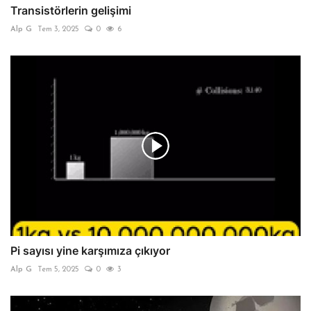
Transistörlerin gelişimi
Alp G
Tem 3, 2025
0
6
Pi sayısı yine karşımıza çıkıyor
Alp G
Tem 5, 2025
0
3