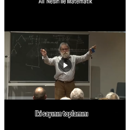
ANKET VE TEST
KÜLTÜR & SANAT
VİDEO
YAŞAM
TARİH
Play
Gallery
Dil
English
Turkish
Arabic
Russian
Italian
German