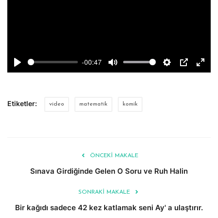
-00:47
Play
Mute
Settings
PIP
Enter
fulls
Etiketler:
video
matematik
komik
ÖNCEKI MAKALE
Sınava Girdiğinde Gelen O Soru ve Ruh Halin
SONRAKI MAKALE
Bir kağıdı sadece 42 kez katlamak seni Ay' a ulaştırır.