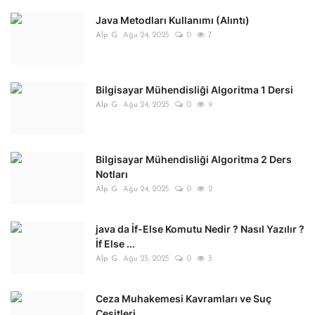
Java Metodları Kullanımı (Alıntı)
Alp G
Ağu 24, 2025
0
7
Bilgisayar Mühendisliği Algoritma 1 Dersi
Alp G
Ağu 24, 2025
0
9
Bilgisayar Mühendisliği Algoritma 2 Ders
Notları
Alp G
Ağu 24, 2025
0
2
java da İf-Else Komutu Nedir ? Nasıl Yazılır ?
İf Else ...
Alp G
Ağu 23, 2025
0
3
Ceza Muhakemesi Kavramları ve Suç
Çeşitleri