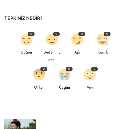
TEPKINIZ NEDIR?
0
0
0
0
Beğen
Beğenmiy
Aşk
Komik
orum
0
0
0
Öfkeli
Üzgün
Vay