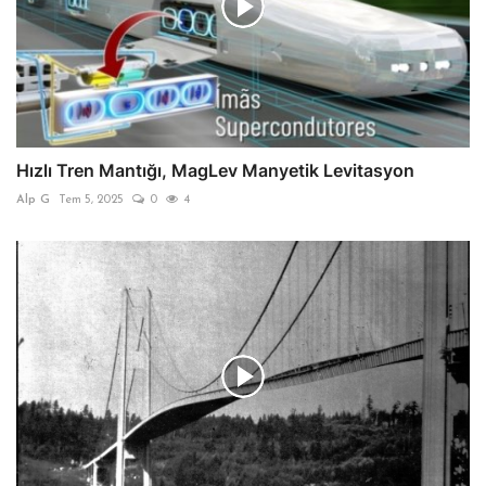
Hızlı Tren Mantığı, MagLev Manyetik Levitasyon
Alp G
Tem 5, 2025
0
4