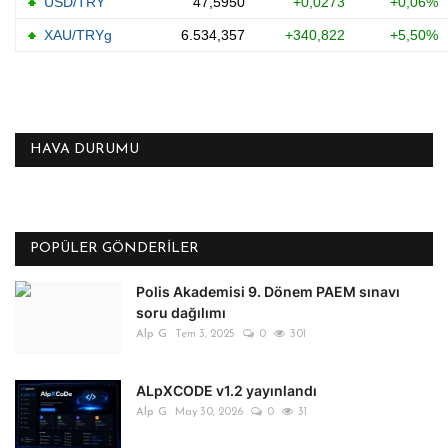
HAVA DURUMU
POPÜLER GÖNDERILER
Polis Akademisi 9. Dönem PAEM sınavı
soru dağılımı
Alp G
Tem 3, 2025
0
301
ALpXCODE v1.2 yayınlandı
Alp G
May 30, 2026
0
31