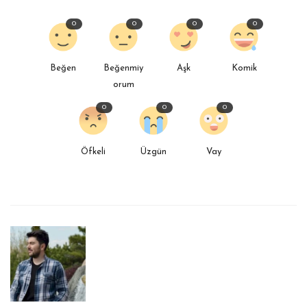
0
0
0
0
Beğen
Beğenmiy
Aşk
Komik
orum
0
0
0
Öfkeli
Üzgün
Vay