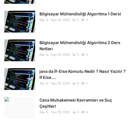
Bilgisayar Mühendisliği Algoritma 1 Dersi
Alp G
Ağu 24, 2025
0
9
Bilgisayar Mühendisliği Algoritma 2 Ders
Notları
Alp G
Ağu 24, 2025
0
2
java da İf-Else Komutu Nedir ? Nasıl Yazılır ?
İf Else ...
Alp G
Ağu 23, 2025
0
3
Ceza Muhakemesi Kavramları ve Suç
Çeşitleri
Alp G
Tem 22, 2025
0
4