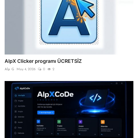
AlpX Clicker programı ÜCRETSİZ
Alp G
May 4, 2026
0
2