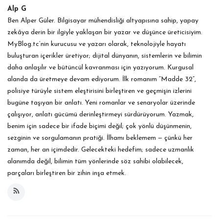
Alp G
Ben Alper Güler. Bilgisayar mühendisliği altyapısına sahip, yapay
zekâya derin bir ilgiyle yaklaşan bir yazar ve düşünce üreticisiyim.
MyBlog.tc’nin kurucusu ve yazarı olarak, teknolojiyle hayatı
buluşturan içerikler üretiyor; dijital dünyanın, sistemlerin ve bilimin
daha anlaşılır ve bütüncül kavranması için yazıyorum. Kurgusal
alanda da üretmeye devam ediyorum. İlk romanım “Madde 32”,
polisiye türüyle sistem eleştirisini birleştiren ve geçmişin izlerini
bugüne taşıyan bir anlatı. Yeni romanlar ve senaryolar üzerinde
çalışıyor, anlatı gücümü derinleştirmeyi sürdürüyorum. Yazmak,
benim için sadece bir ifade biçimi değil; çok yönlü düşünmenin,
sezginin ve sorgulamanın pratiği. İlhamı beklemem — çünkü her
zaman, her an içimdedir. Gelecekteki hedefim; sadece uzmanlık
alanımda değil, bilimin tüm yönlerinde söz sahibi olabilecek,
parçaları birleştiren bir zihin inşa etmek.