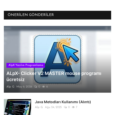
ÖNERILEN GÖNDERILER
AlpX Yazılım Programlama
ALpX- Clicker V2 MASTER mouse programı
ücretsiz
Alp G
May 9, 2026
0
6
Java Metodları Kullanımı (Alıntı)
Alp G
Ağu 24, 2025
0
7