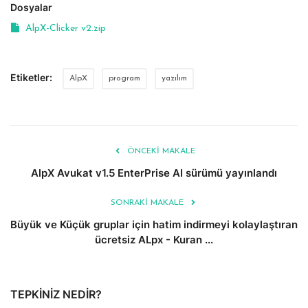
Dosyalar
AlpX-Clicker v2.zip
Etiketler:
AlpX
program
yazılım
ÖNCEKI MAKALE
AlpX Avukat v1.5 EnterPrise AI sürümü yayınlandı
SONRAKI MAKALE
Büyük ve Küçük gruplar için hatim indirmeyi kolaylaştıran
ücretsiz ALpx - Kuran ...
TEPKINIZ NEDIR?