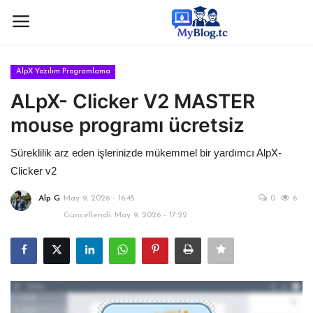
AlpX Yazılım Programlama
Giriş
Kayıt
ALpX- Clicker V2 MASTER
mouse programı ücretsiz
Anasayfa
Süreklilik arz eden işlerinizde mükemmel bir yardımcı AlpX-
İletişim
Clicker v2
BİLİM & TEKNOLOJİ
Alp G
May 9, 2026 - 16:45
0
6
Güncellendi: May 9, 2026 - 17:22
KÖŞE YAZISI
GÜNDEM-HABER
KAMPÜS