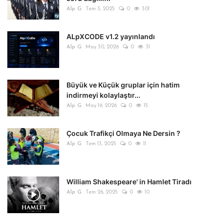
Alp G
Tem 3, 2025
0
301
ALpXCODE v1.2 yayınlandı
Alp G
May 30, 2026
0
31
Büyük ve Küçük gruplar için hatim
indirmeyi kolaylaştır...
Alp G
May 19, 2026
0
15
Çocuk Trafikçi Olmaya Ne Dersin ?
Alp G
Tem 13, 2025
0
11
William Shakespeare' in Hamlet Tiradı
Alp G
Tem 26, 2025
0
10