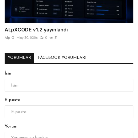
ALpXCODE v1.2 yayınlandı
Alp G
May 30, 2026
0
31
YORUMLAR
FACEBOOK YORUMLARI
İsim
E-posta
Yorum