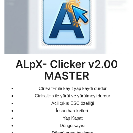
ANKET VE TEST
KÜLTÜR & SANAT
VİDEO
YAŞAM
ALpX- Clicker v2.00
TARİH
MASTER
Gallery
Ctrl+alt+r ile kayıt yap kaydı durdur
Ctrl+alt+p ile yürüt ve yürütmeyi durdur
Dil
Acil çıkış ESC özelliği
İnsan hareketleri
English
Turkish
Arabic
Yap Kapat
Russian
Italian
German
Döngü sayısı
Döngü arası bekleme