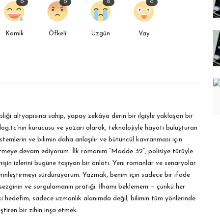
0
0
0
0
Komik
Öfkeli
Üzgün
Vay
liği altyapısına sahip, yapay zekâya derin bir ilgiyle yaklaşan bir
og.tc’nin kurucusu ve yazarı olarak, teknolojiyle hayatı buluşturan
 sistemlerin ve bilimin daha anlaşılır ve bütüncül kavranması için
tmeye devam ediyorum. İlk romanım “Madde 32”, polisiye türüyle
çmişin izlerini bugüne taşıyan bir anlatı. Yeni romanlar ve senaryolar
erinleştirmeyi sürdürüyorum. Yazmak, benim için sadece bir ifade
 sezginin ve sorgulamanın pratiği. İlhamı beklemem — çünkü her
i hedefim; sadece uzmanlık alanımda değil, bilimin tüm yönlerinde
ştiren bir zihin inşa etmek.