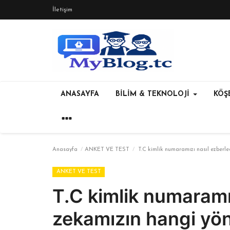
İletişim
ANASAYFA
BİLİM & TEKNOLOJİ
KÖŞE
Anasayfa
ANKET VE TEST
T.C kimlik numaramızı nasıl ezberle
ANKET VE TEST
T.C kimlik numaramız
zekamızın hangi yön