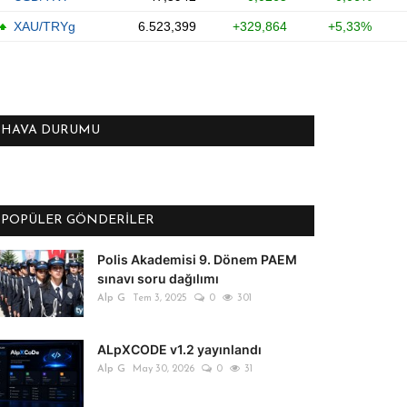
HAVA DURUMU
POPÜLER GÖNDERILER
Polis Akademisi 9. Dönem PAEM
sınavı soru dağılımı
Alp G
Tem 3, 2025
0
301
ALpXCODE v1.2 yayınlandı
Alp G
May 30, 2026
0
31