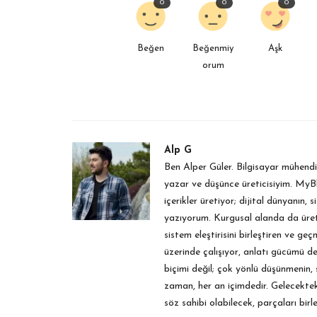
0
0
0
Beğen
Beğenmiy
Aşk
orum
Alp G
Ben Alper Güler. Bilgisayar mühendis
yazar ve düşünce üreticisiyim. MyBl
içerikler üretiyor; dijital dünyanın,
yazıyorum. Kurgusal alanda da üre
sistem eleştirisini birleştiren ve ge
üzerinde çalışıyor, anlatı gücümü d
biçimi değil; çok yönlü düşünmenin,
zaman, her an içimdedir. Gelecektek
söz sahibi olabilecek, parçaları birle