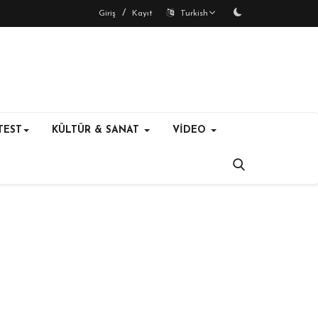
/
Giriş
Kayıt
Turkish
TEST
KÜLTÜR & SANAT
VİDEO