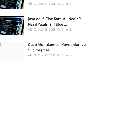
Alp G
Ağu 24, 2025
0
2
java da İf-Else Komutu Nedir ?
Nasıl Yazılır ? İf Else ...
Alp G
Ağu 23, 2025
0
3
Ceza Muhakemesi Kavramları ve
Suç Çeşitleri
Alp G
Tem 22, 2025
0
4