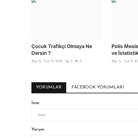
Çocuk Trafikçi Olmaya Ne
Polis Mesle
Dersin ?
ve İstatisti
Alp G
Tem 13, 2025
0
11
Alp G
Tem 11, 2
YORUMLAR
FACEBOOK YORUMLARI
İsim
Yorum