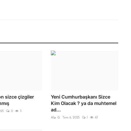
on sizce çizgiler
Yeni Cumhurbaşkanı Sizce
anmış
Kim Olacak ? ya da muhtemel
ad...
025
0
3
Alp G
Tem 6, 2025
1
67