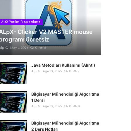
AlpX Yazılım Programlama
ALpX- Clicker V2 MASTER mouse
programı ücretsiz
Alp G
May 9, 2026
0
6
Java Metodları Kullanımı (Alıntı)
Alp G
Ağu 24, 2025
0
7
Bilgisayar Mühendisliği Algoritma
1 Dersi
Alp G
Ağu 24, 2025
0
9
Bilgisayar Mühendisliği Algoritma
2 Ders Notları