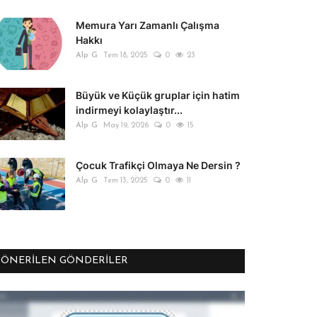
Memura Yarı Zamanlı Çalışma
Hakkı
Alp G
Tem 18, 2025
0
23
Büyük ve Küçük gruplar için hatim
indirmeyi kolaylaştır...
Alp G
May 19, 2026
0
15
Çocuk Trafikçi Olmaya Ne Dersin ?
Alp G
Tem 13, 2025
0
11
ÖNERILEN GÖNDERILER