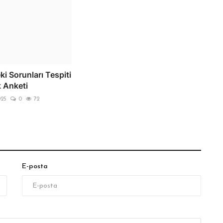
ki Sorunları Tespiti
k Anketi
025
0
72
E-posta