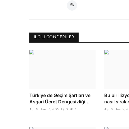
İLGILI GÖNDERILER
Türkiye de Geçim Şartları ve
Bu bir ilizy
Asgari Ücret Dengesizliği...
nasıl sıral
Alp G
Tem 18, 2025
0
3
Alp G
Tem 5, 2