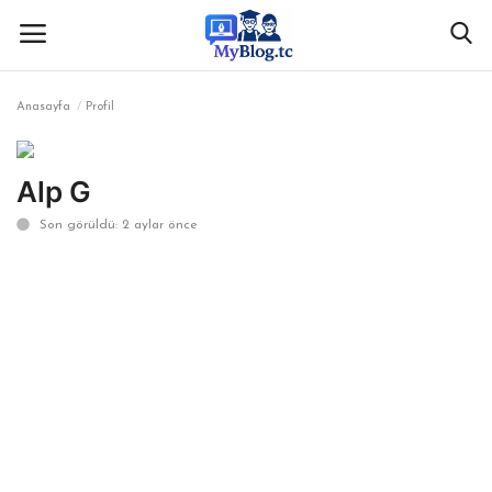
Anasayfa
Profil
Giriş
Kayıt
Alp G
Anasayfa
Son görüldü: 2 aylar önce
İletişim
BİLİM & TEKNOLOJİ
KÖŞE YAZISI
GÜNDEM-HABER
KAMPÜS