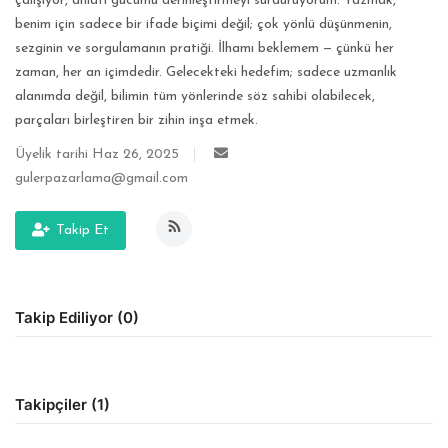
çalışıyor, anlatı gücümü derinleştirmeyi sürdürüyorum. Yazmak,
benim için sadece bir ifade biçimi değil; çok yönlü düşünmenin,
sezginin ve sorgulamanın pratiği. İlhamı beklemem — çünkü her
zaman, her an içimdedir. Gelecekteki hedefim; sadece uzmanlık
alanımda değil, bilimin tüm yönlerinde söz sahibi olabilecek,
parçaları birleştiren bir zihin inşa etmek.
Üyelik tarihi Haz 26, 2025
gulerpazarlama@gmail.com
Takip Et
Takip Ediliyor (0)
Takipçiler (1)