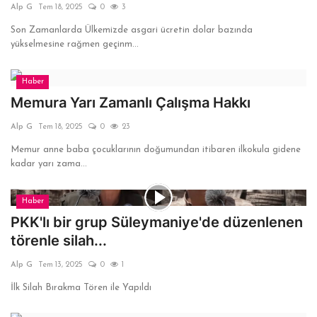
Alp G
Tem 18, 2025
0
3
Son Zamanlarda Ülkemizde asgari ücretin dolar bazında
yükselmesine rağmen geçinm...
Haber
Memura Yarı Zamanlı Çalışma Hakkı
Alp G
Tem 18, 2025
0
23
Memur anne baba çocuklarının doğumundan itibaren ilkokula gidene
kadar yarı zama...
Haber
PKK'lı bir grup Süleymaniye'de düzenlenen
törenle silah...
Alp G
Tem 13, 2025
0
1
İlk Silah Bırakma Tören ile Yapıldı