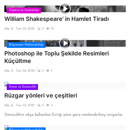
Tiyatro ve Gösteriler
William Shakespeare' in Hamlet Tiradı
Alp G
Tem 26, 2025
0
10
Bilgisayar Mühendisliği
Photoshop ile Toplu Şekilde Resimleri
Küçültme
Alp G
Tem 26, 2025
0
3
Deniz ve Denizcilik
Rüzgar yönleri ve çeşitleri
Alp G
Tem 24, 2025
0
4
Denizcilikte sıkça kullanılan Estiği yöne göre isimlendirilmiş rüzgarlar