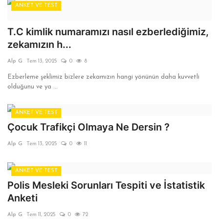
ANKET VE TEST
T.C kimlik numaramızı nasıl ezberlediğimiz,
zekamızın h...
Alp G
Tem 13, 2025
0
8
Ezberleme şeklimiz bizlere zekamızın hangi yönünün daha kuvvetli
olduğunu ve ya ...
ANKET VE TEST
Çocuk Trafikçi Olmaya Ne Dersin ?
Alp G
Tem 13, 2025
0
11
ANKET VE TEST
Polis Mesleki Sorunları Tespiti ve İstatistik
Anketi
Alp G
Tem 11, 2025
0
72