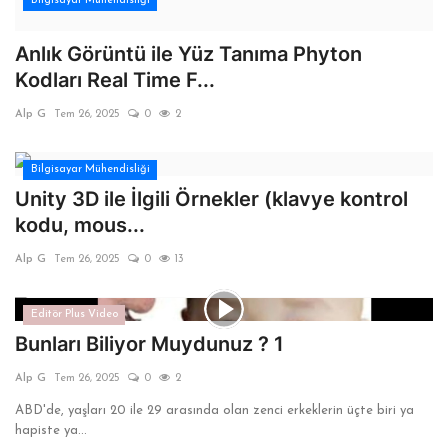
Bilgisayar Mühendisliği
Anlık Görüntü ile Yüz Tanıma Phyton
Kodları Real Time F...
Alp G
Tem 26, 2025
0
2
Bilgisayar Mühendisliği
Unity 3D ile İlgili Örnekler (klavye kontrol
kodu, mous...
Alp G
Tem 26, 2025
0
13
Editör Plus Video
Bunları Biliyor Muydunuz ? 1
Alp G
Tem 26, 2025
0
2
ABD'de, yaşları 20 ile 29 arasında olan zenci erkeklerin üçte biri ya
hapiste ya...