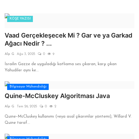
KÖŞE YAZISI
Vaad Gerçekleşecek Mi ? Gar ve ya Garkad
Ağacı Nedir ? ...
Alp G
Ağu 3, 2025
0
9
İsrailin Gazze de uyguladığı katliama ses çıkaran, karşı çıkan
Yahudiler aynı ke...
Bilgisayar Mühendisliği
Quine-McCluskey Algoritması Java
Alp G
Tem 26, 2025
0
2
Quine–McCluskey kullanımı (veya asal çıkarımlar yöntemi), Willard V.
Quine taraf...