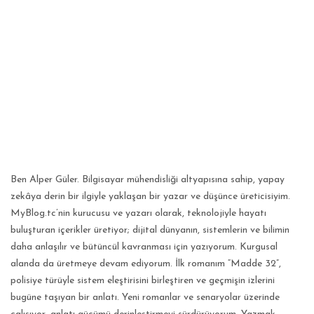
ANKET VE TEST
KÜLTÜR & SANAT
VİDEO
YAŞAM
TARİH
Ben Alper Güler. Bilgisayar mühendisliği altyapısına sahip, yapay
zekâya derin bir ilgiyle yaklaşan bir yazar ve düşünce üreticisiyim.
Gallery
MyBlog.tc’nin kurucusu ve yazarı olarak, teknolojiyle hayatı
buluşturan içerikler üretiyor; dijital dünyanın, sistemlerin ve bilimin
Dil
daha anlaşılır ve bütüncül kavranması için yazıyorum. Kurgusal
alanda da üretmeye devam ediyorum. İlk romanım “Madde 32”,
English
Turkish
Arabic
polisiye türüyle sistem eleştirisini birleştiren ve geçmişin izlerini
Russian
Italian
German
bugüne taşıyan bir anlatı. Yeni romanlar ve senaryolar üzerinde