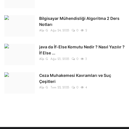
Bilgisayar Mühendisliği Algoritma 2 Ders
Notları
Alp G
Ağu 24, 2025
0
2
java da İf-Else Komutu Nedir ? Nasıl Yazılır ?
İf Else ...
Alp G
Ağu 23, 2025
0
3
Ceza Muhakemesi Kavramları ve Suç
Çeşitleri
Alp G
Tem 22, 2025
0
4