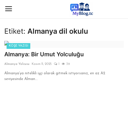
Etiket:
Almanya dil okulu
Giriş
Kayıt
KÖŞE YAZISI
Anasayfa
Almanya: Bir Umut Yolculuğu
Almanya Yolcusu
Kasım 11, 2025
1
39
İletişim
Almanya’ya nitelikli işçi olarak gitmek istiyorsanız, en az A2
seviyesinde Alman...
BİLİM & TEKNOLOJİ
KÖŞE YAZISI
GÜNDEM-HABER
KAMPÜS