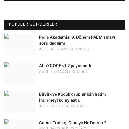
POPÜLER GÖNDERILER
Polis Akademisi 9. Dönem PAEM sınavı
soru dağılımı
Alp G
Tem 3, 2025
0
302
ALpXCODE v1.2 yayınlandı
Alp G
May 30, 2026
0
31
Büyük ve Küçük gruplar için hatim
indirmeyi kolaylaştır...
Alp G
May 19, 2026
0
15
Çocuk Trafikçi Olmaya Ne Dersin ?
Alp G
Tem 13, 2025
0
11