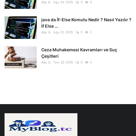
Alp G
Ağu 24, 2025
0
2
java da İf-Else Komutu Nedir ? Nasıl Yazılır ?
İf Else ...
Alp G
Ağu 23, 2025
0
3
Ceza Muhakemesi Kavramları ve Suç
Çeşitleri
Alp G
Tem 22, 2025
0
4