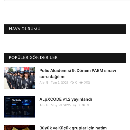
HAVA DURUMU
POPÜLER GÖNDERILER
Polis Akademisi 9. Dönem PAEM sınavı
soru dağılımı
Alp G
Tem 3, 2025
0
302
ALpXCODE v1.2 yayınlandı
Alp G
May 30, 2026
0
31
Büyük ve Küçük gruplar için hatim