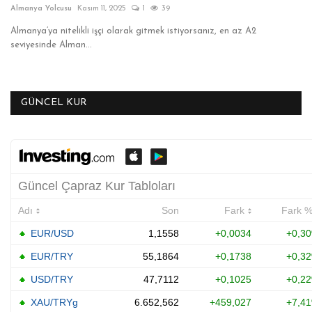
Almanya Yolcusu
Kasım 11, 2025
1
39
ANKET VE TEST
Almanya’ya nitelikli işçi olarak gitmek istiyorsanız, en az A2
seviyesinde Alman...
KÜLTÜR & SANAT
VİDEO
GÜNCEL KUR
YAŞAM
TARİH
Gallery
Dil
English
Turkish
Arabic
Russian
Italian
German