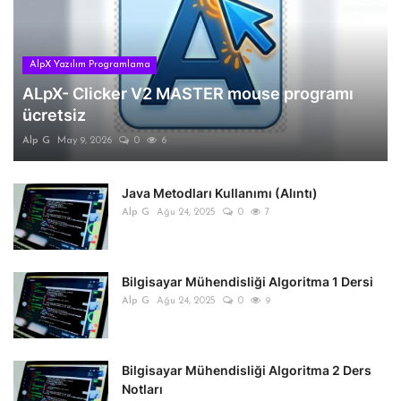
AlpX Yazılım Programlama
ALpX- Clicker V2 MASTER mouse programı
ücretsiz
Alp G
May 9, 2026
0
6
Java Metodları Kullanımı (Alıntı)
Alp G
Ağu 24, 2025
0
7
Bilgisayar Mühendisliği Algoritma 1 Dersi
Alp G
Ağu 24, 2025
0
9
Bilgisayar Mühendisliği Algoritma 2 Ders
Notları