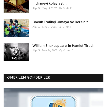
indirmeyi kolaylaştır...
Alp G
May 19, 2026
0
15
Çocuk Trafikçi Olmaya Ne Dersin ?
Alp G
Tem 13, 2025
0
11
William Shakespeare' in Hamlet Tiradı
Alp G
Tem 26, 2025
0
10
ÖNERILEN GÖNDERILER