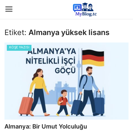
Etiket:
Almanya yüksek lisans
Giriş
Kayıt
KÖŞE YAZISI
Anasayfa
İletişim
BİLİM & TEKNOLOJİ
KÖŞE YAZISI
GÜNDEM-HABER
Almanya: Bir Umut Yolculuğu
KAMPÜS