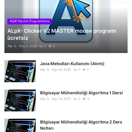
AlpX Yazılım Programlama
ALpX- Clicker V2 MASTER mouse programı
ücretsiz
Alp G
May 9, 2026
0
6
Java Metodları Kullanımı (Alıntı)
Alp G
Ağu 24, 2025
0
7
Bilgisayar Mühendisliği Algoritma 1 Dersi
Alp G
Ağu 24, 2025
0
9
Bilgisayar Mühendisliği Algoritma 2 Ders
Notları