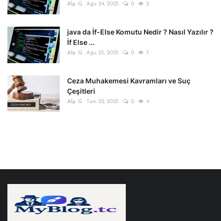
Alp G
Ağu 24, 2025
0
2
java da İf-Else Komutu Nedir ? Nasıl Yazılır ?
İf Else ...
Alp G
Ağu 23, 2025
0
3
Ceza Muhakemesi Kavramları ve Suç
Çeşitleri
Alp G
Tem 22, 2025
0
4