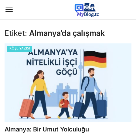
Etiket:
Almanya’da çalışmak
Giriş
Kayıt
KÖŞE YAZISI
Anasayfa
İletişim
BİLİM & TEKNOLOJİ
KÖŞE YAZISI
GÜNDEM-HABER
Almanya: Bir Umut Yolculuğu
KAMPÜS