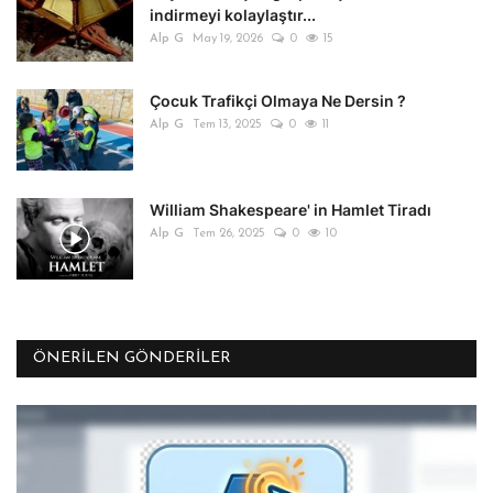
indirmeyi kolaylaştır...
Alp G
May 19, 2026
0
15
Çocuk Trafikçi Olmaya Ne Dersin ?
Alp G
Tem 13, 2025
0
11
William Shakespeare' in Hamlet Tiradı
Alp G
Tem 26, 2025
0
10
ÖNERILEN GÖNDERILER