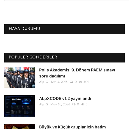
HAVA DURUMU
POPÜLER GÖNDERILER
Polis Akademisi 9. Dönem PAEM sınavı
soru dağılımı
Alp G
Tem 3, 2025
0
302
ALpXCODE v1.2 yayınlandı
Alp G
May 30, 2026
0
31
Büyük ve Küçük gruplar için hatim