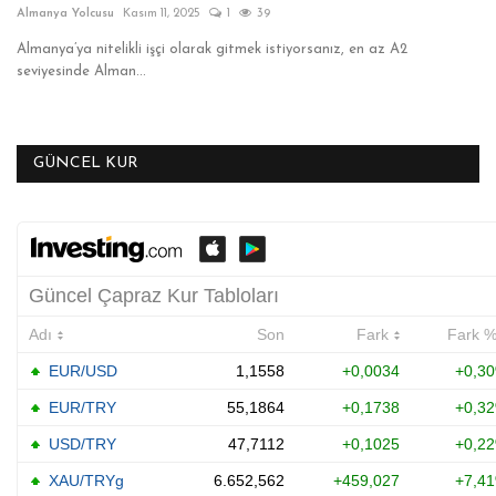
Almanya Yolcusu
Kasım 11, 2025
1
39
ANKET VE TEST
Almanya’ya nitelikli işçi olarak gitmek istiyorsanız, en az A2
seviyesinde Alman...
KÜLTÜR & SANAT
VİDEO
GÜNCEL KUR
YAŞAM
TARİH
Gallery
Dil
English
Turkish
Arabic
Russian
Italian
German