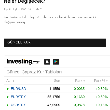
Neler Değişecek?
ANKET VE TEST
Alp G
Eyl 11, 2025
0
2
Günümüzde teknoloji hızla ilerliyor ve belki de en heyecan verici
KÜLTÜR & SANAT
değişim, yapay...
VİDEO
GÜNCEL KUR
YAŞAM
TARİH
Gallery
Dil
English
Turkish
Arabic
Russian
Italian
German