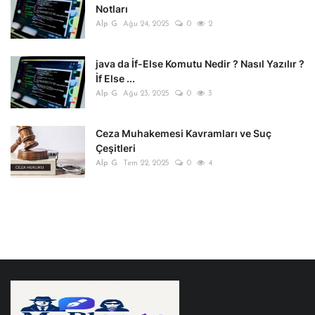
Notları
Alp G
Ağu 24, 2025
0
2
java da İf-Else Komutu Nedir ? Nasıl Yazılır ?
İf Else ...
Alp G
Ağu 23, 2025
0
3
Ceza Muhakemesi Kavramları ve Suç
Çeşitleri
Alp G
Tem 22, 2025
0
4