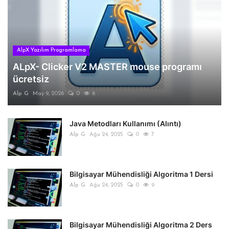
AlpX Yazılım Programlama
ALpX- Clicker V2 MASTER mouse programı
ücretsiz
Alp G
May 9, 2026
0
6
Java Metodları Kullanımı (Alıntı)
Alp G
Ağu 24, 2025
0
7
Bilgisayar Mühendisliği Algoritma 1 Dersi
Alp G
Ağu 24, 2025
0
9
Bilgisayar Mühendisliği Algoritma 2 Ders