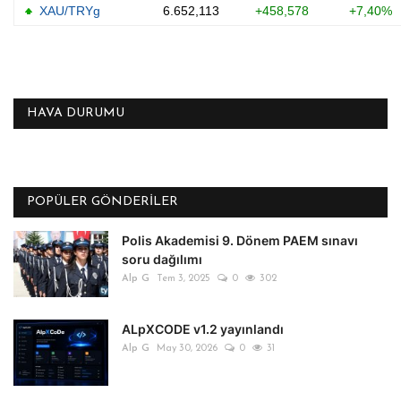
HAVA DURUMU
POPÜLER GÖNDERILER
Polis Akademisi 9. Dönem PAEM sınavı
soru dağılımı
Alp G
Tem 3, 2025
0
302
ALpXCODE v1.2 yayınlandı
Alp G
May 30, 2026
0
31