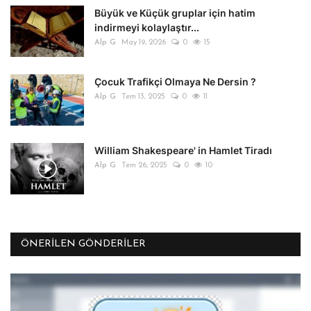
Büyük ve Küçük gruplar için hatim
indirmeyi kolaylaştır...
Alp G
May 19, 2026
0
15
Çocuk Trafikçi Olmaya Ne Dersin ?
Alp G
Tem 13, 2025
0
11
William Shakespeare' in Hamlet Tiradı
Alp G
Tem 26, 2025
0
10
ÖNERILEN GÖNDERILER