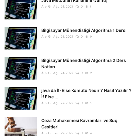
Java Metodları Kullanımı (Alıntı)
Alp G
Ağu 24, 2025
0
7
Bilgisayar Mühendisliği Algoritma 1 Dersi
Alp G
Ağu 24, 2025
0
9
Bilgisayar Mühendisliği Algoritma 2 Ders
Notları
Alp G
Ağu 24, 2025
0
2
java da İf-Else Komutu Nedir ? Nasıl Yazılır ?
İf Else ...
Alp G
Ağu 23, 2025
0
3
Ceza Muhakemesi Kavramları ve Suç
Çeşitleri
Alp G
Tem 22, 2025
0
4