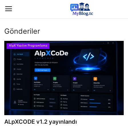
Gönderiler
Giriş
Kayıt
AlpX Yazılım Programlama
Anasayfa
İletişim
BİLİM & TEKNOLOJİ
KÖŞE YAZISI
GÜNDEM-HABER
ALpXCODE v1.2 yayınlandı
KAMPÜS