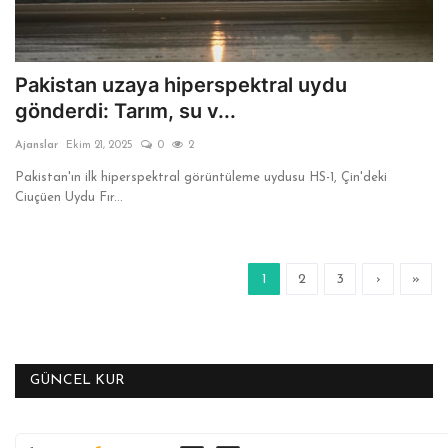
Pakistan uzaya hiperspektral uydu
gönderdi: Tarım, su v...
Ajanslar
Ekim 21, 2025
0
2
Pakistan'ın ilk hiperspektral görüntüleme uydusu HS-1, Çin'deki
Ciuçüen Uydu Fır...
1
2
3
›
»
GÜNCEL KUR