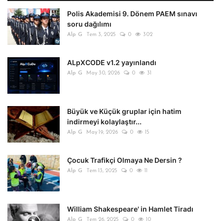
Polis Akademisi 9. Dönem PAEM sınavı
soru dağılımı
Alp G
Tem 3, 2025
0
302
ALpXCODE v1.2 yayınlandı
Alp G
May 30, 2026
0
31
Büyük ve Küçük gruplar için hatim
indirmeyi kolaylaştır...
Alp G
May 19, 2026
0
15
Çocuk Trafikçi Olmaya Ne Dersin ?
Alp G
Tem 13, 2025
0
11
William Shakespeare' in Hamlet Tiradı
Alp G
Tem 26, 2025
0
10