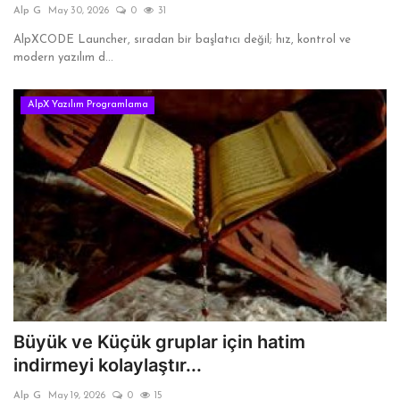
Alp G
May 30, 2026
0
31
ANKET VE TEST
AlpXCODE Launcher, sıradan bir başlatıcı değil; hız, kontrol ve
modern yazılım d...
KÜLTÜR & SANAT
AlpX Yazılım Programlama
VİDEO
YAŞAM
TARİH
Gallery
Dil
Büyük ve Küçük gruplar için hatim
English
Turkish
Arabic
indirmeyi kolaylaştır...
Russian
Italian
German
Alp G
May 19, 2026
0
15