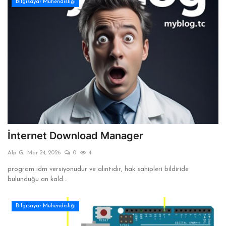
Bilgisayar Mühendisliği
İnternet Download Manager
Alp G
Mar 24, 2026
0
4
program idm versiyonudur ve alıntıdır, hak sahipleri bildiride
bulunduğu an kald...
Bilgisayar Mühendisliği