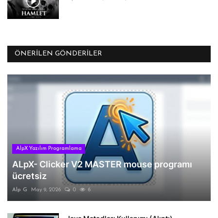
ÖNERILEN GÖNDERILER
AlpX Yazılım Programlama
ALpX- Clicker V2 MASTER mouse programı
ücretsiz
Alp G
May 9, 2026
0
6