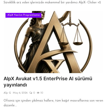
Süreklilik arz eden işlerinizde mükemmel bir yardımcı AlpX- Clicker v2
AlpX Yazılım Programlama
AlpX Avukat v1.5 EnterPrise AI sürümü
yayınlandı
Alp G
May 6, 2026
0
10
Ofisiniz için içinden çıkılmaz hallere, tüm kağıt masraflarına son veren
düzenle...