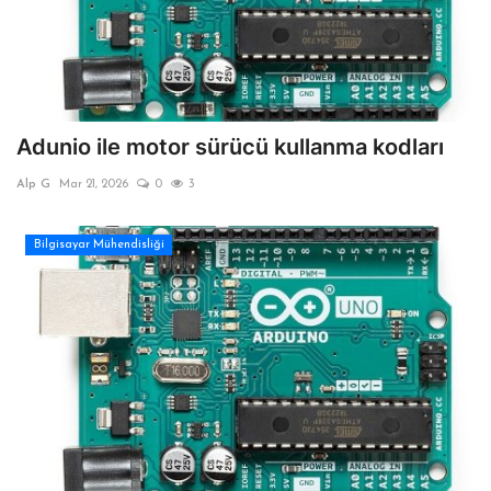
Adunio ile motor sürücü kullanma kodları
Alp G
Mar 21, 2026
0
3
Bilgisayar Mühendisliği