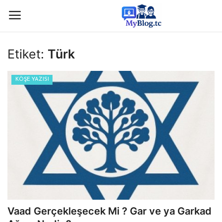
Etiket:
Türk
Giriş
Kayıt
KÖŞE YAZISI
Anasayfa
İletişim
BİLİM & TEKNOLOJİ
KÖŞE YAZISI
GÜNDEM-HABER
Vaad Gerçekleşecek Mi ? Gar ve ya Garkad
KAMPÜS