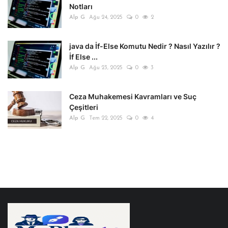
Notları
Alp G
Ağu 24, 2025
0
2
java da İf-Else Komutu Nedir ? Nasıl Yazılır ?
İf Else ...
Alp G
Ağu 23, 2025
0
3
Ceza Muhakemesi Kavramları ve Suç
Çeşitleri
Alp G
Tem 22, 2025
0
4