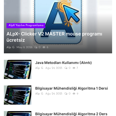
AlpX Yazılım Programlama
ALpX- Clicker V2 MASTER mouse programı
ücretsiz
Alp G
May 9, 2026
0
6
Java Metodları Kullanımı (Alıntı)
Alp G
Ağu 24, 2025
0
7
Bilgisayar Mühendisliği Algoritma 1 Dersi
Alp G
Ağu 24, 2025
0
9
Bilgisayar Mühendisliği Algoritma 2 Ders