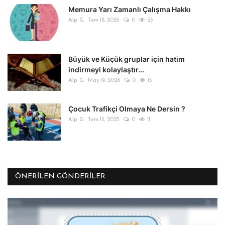
Memura Yarı Zamanlı Çalışma Hakkı
Alp G
Tem 18, 2025
0
23
Büyük ve Küçük gruplar için hatim
indirmeyi kolaylaştır...
Alp G
May 19, 2026
0
15
Çocuk Trafikçi Olmaya Ne Dersin ?
Alp G
Tem 13, 2025
0
11
ÖNERILEN GÖNDERILER