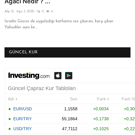
Ağacı Nedir ? ...
ANKET VE TEST
Alp G
Ağu 3, 2025
0
9
İsrailin Gazze de uyguladığı katliama ses çıkaran, karşı çıkan
KÜLTÜR & SANAT
Yahudiler aynı ke...
VİDEO
GÜNCEL KUR
YAŞAM
TARİH
Gallery
Dil
English
Turkish
Arabic
Russian
Italian
German