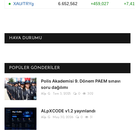
HAVA DURUMU
POPÜLER GÖNDERILER
Polis Akademisi 9. Dönem PAEM sınavı
soru dağılımı
Alp G
Tem 3, 2025
0
302
ALpXCODE v1.2 yayınlandı
Alp G
May 30, 2026
0
31