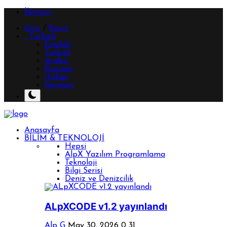
İletişim
Giriş
/
Kayıt
Turkish
English
Turkish
Arabic
Russian
Italian
German
Anasayfa
BİLİM & TEKNOLOJİ
Hepsi
AlpX Yazılım Programlama
Teknoloji
Bilgi Serisi
Deniz ve Denizcilik
ALpXCODE v1.2 yayınlandı
Alp G
May 30, 2026
0
31