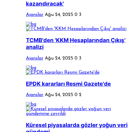
kazandıracak'
Ajanslar
Ağu 24, 2025
0
3
TCMB'den 'KKM Hesaplarından Çıkış'
analizi
Ajanslar
Ağu 24, 2025
0
3
EPDK kararları Resmi Gazete'de
Ajanslar
Ağu 24, 2025
0
2
Küresel piyasalarda gözler yoğun veri
gündemi...