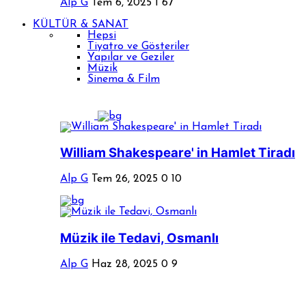
Alp G
Tem 6, 2025
1
67
KÜLTÜR & SANAT
Hepsi
Tiyatro ve Gösteriler
Yapılar ve Geziler
Müzik
Sinema & Film
William Shakespeare' in Hamlet Tiradı
Alp G
Tem 26, 2025
0
10
Müzik ile Tedavi, Osmanlı
Alp G
Haz 28, 2025
0
9