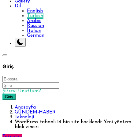
Gallery
Dil
English
Turkish
Arabic
Russian
Italian
German
Giriş
Şifreyi Unuttum?
Giriş
Anasayfa
GÜNDEM-HABER
Teknoloji
WordPress tabanlı 14 bin site hacklendi: Yeni yöntem
blok zinciri
Teknoloji