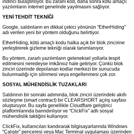
indirici bulaştırılıyor. Bu zararlı kod, daha sonra kötü amaçlı
yazılımların internet genelinde yayılmasını sağlıyor.
YENİ TEHDİT TEKNİĞİ
Google, saldırıların en dikkat çekici yönünün “EtherHiding”
adı verilen yeni bir yöntem olduğunu belirtiyor.
EtherHiding, kötü amaçlı kodu halka açık bir blok zincirine
yerleştirerek gizleme tekniği olarak tanımlanıyor.
Bu yöntem, zararlı yazılımların geleneksel yollarla tespit
edilmesini neredeyse imkânsız hale getiriyor. Çünkü blok
zinciri üzerinde depolanan kodlar merkezi bir sunucuda
bulunmadığı için silinmesi veya engellenmesi çok zor.
SOSYAL MÜHENDİSLİK TUZAKLARI
Saldırının bir sonraki adımında, blok zinciri üzerindeki akıllı
sözleşme (smart contract) bir CLEARSHORT açılış sayfası
oluşturuyor. Bu sayfa genellikle Cloudflare geliştirici
platformlarında barındırılıyor ve “ClickFix” adlı sosyal
mühendislik taktiğini kullanıyor.
ClickFix, kullanıcıları kandırarak bilgisayarlarında Windows
“Çalıştır” penceresi veya Mac Terminal uygulaması üzerinden