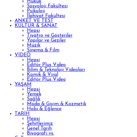
Hukuk
Sosyoloji Fakültesi
Psikoloji
İlahiyat Fakültesi
ANKET VE TEST
KÜLTÜR & SANAT
Hepsi
Tiyatro ve Gösteriler
Yapılar ve Geziler
Müzik
Sinema & Film
VİDEO
Hepsi
Editör Plus Video
Bilim & Teknoloji Videoları
Komik & Viral
Editör Plus Video
YAŞAM
Hepsi
Yemek
Sağlık
Moda & Giyim & Kozmetik
Hobi & Eğlence
TARİH
Hepsi
Şehitlerimiz
Genel Tarih
Biyografi vs.