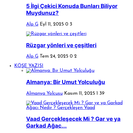
5 İlgi Çekici Konuda Bunları Biliyor
Muydunuz?
Alp G
Eyl 11, 2025
0
3
Rüzgar yönleri ve çeşitleri
Alp G
Tem 24, 2025
0
2
KÖŞE YAZISI
Almanya: Bir Umut Yolculuğu
Almanya Yolcusu
Kasım 11, 2025
1
39
Vaad Gerçekleşecek Mi ? Gar ve ya
Garkad Ağac...