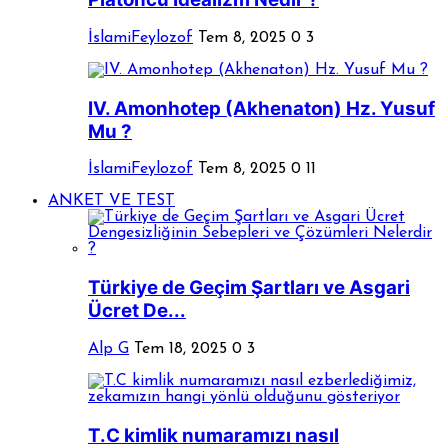
İslamiFeylozof
Tem 8, 2025
0
3
IV. Amonhotep (Akhenaton) Hz. Yusuf
Mu ?
İslamiFeylozof
Tem 8, 2025
0
11
ANKET VE TEST
Türkiye de Geçim Şartları ve Asgari
Ücret De...
Alp G
Tem 18, 2025
0
3
T.C kimlik numaramızı nasıl