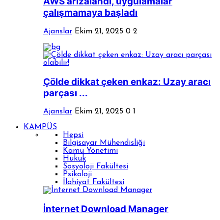
AWS arızalandı, uygulamalar
çalışmamaya başladı
Ajanslar
Ekim 21, 2025
0
2
Çölde dikkat çeken enkaz: Uzay aracı
parçası ...
Ajanslar
Ekim 21, 2025
0
1
KAMPÜS
Hepsi
Bilgisayar Mühendisliği
Kamu Yönetimi
Hukuk
Sosyoloji Fakültesi
Psikoloji
İlahiyat Fakültesi
İnternet Download Manager