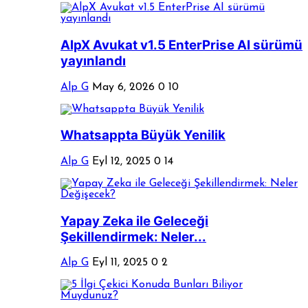
AlpX Avukat v1.5 EnterPrise AI sürümü
yayınlandı
Alp G
May 6, 2026
0
10
Whatsappta Büyük Yenilik
Alp G
Eyl 12, 2025
0
14
Yapay Zeka ile Geleceği
Şekillendirmek: Neler...
Alp G
Eyl 11, 2025
0
2