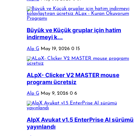
Büyük ve Küçük gruplar için hatim
indirmeyi k...
Alp G
May 19, 2026
0
15
ALpX- Clicker V2 MASTER mouse
programı ücretsiz
Alp G
May 9, 2026
0
6
AlpX Avukat v1.5 EnterPrise AI sürümü
yayınlandı