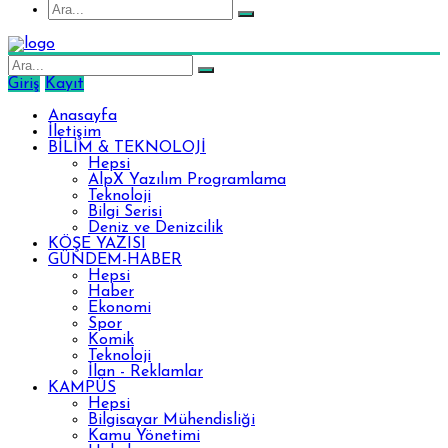
Giriş
Kayıt
Anasayfa
İletişim
BİLİM & TEKNOLOJİ
Hepsi
AlpX Yazılım Programlama
Teknoloji
Bilgi Serisi
Deniz ve Denizcilik
KÖŞE YAZISI
GÜNDEM-HABER
Hepsi
Haber
Ekonomi
Spor
Komik
Teknoloji
İlan - Reklamlar
KAMPÜS
Hepsi
Bilgisayar Mühendisliği
Kamu Yönetimi