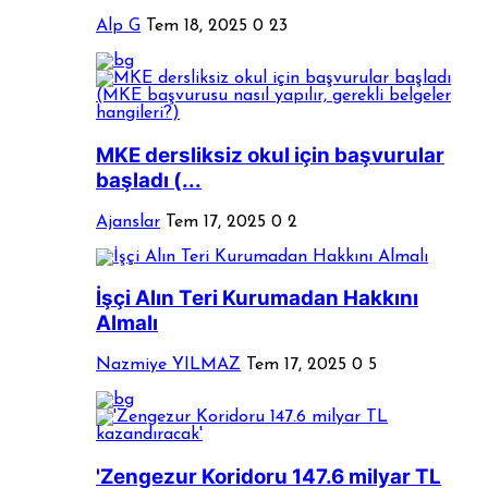
Alp G
Tem 18, 2025
0
23
MKE dersliksiz okul için başvurular
başladı (...
Ajanslar
Tem 17, 2025
0
2
İşçi Alın Teri Kurumadan Hakkını
Almalı
Nazmiye YILMAZ
Tem 17, 2025
0
5
'Zengezur Koridoru 147.6 milyar TL