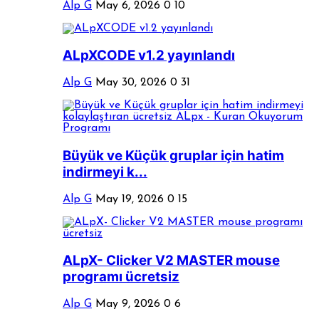
Alp G
May 6, 2026
0
10
ALpXCODE v1.2 yayınlandı
Alp G
May 30, 2026
0
31
Büyük ve Küçük gruplar için hatim
indirmeyi k...
Alp G
May 19, 2026
0
15
ALpX- Clicker V2 MASTER mouse
programı ücretsiz
Alp G
May 9, 2026
0
6