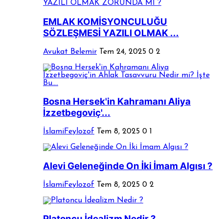
EMLAK KOMİSYONCULUĞU
SÖZLEŞMESİ YAZILI OLMAK ...
Avukat Belemir
Tem 24, 2025
0
2
Bosna Hersek'in Kahramanı Aliya
İzzetbegoviç'...
İslamiFeylozof
Tem 8, 2025
0
1
Alevi Geleneğinde On İki İmam Algısı ?
İslamiFeylozof
Tem 8, 2025
0
2
Platoncu İdealizm Nedir ?